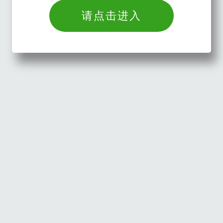
请点击进入