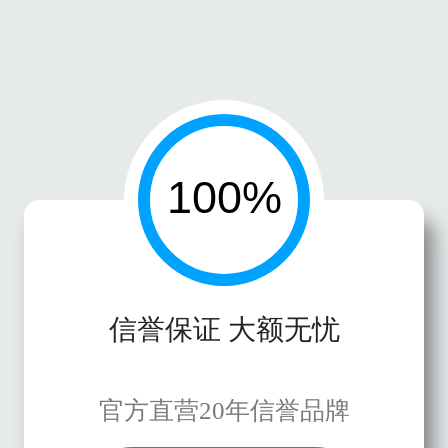
信誉保证 大额无忧
官方直营20年信誉品牌